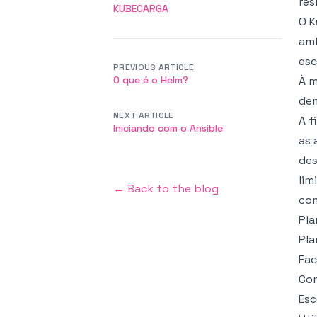
res
KUBECARGA
O K
amb
esc
PREVIOUS ARTICLE
O que é o Helm?
À m
dem
NEXT ARTICLE
A f
Iniciando com o Ansible
as 
des
lim
← Back to the blog
com
Pl
Pla
Fac
Con
Esc