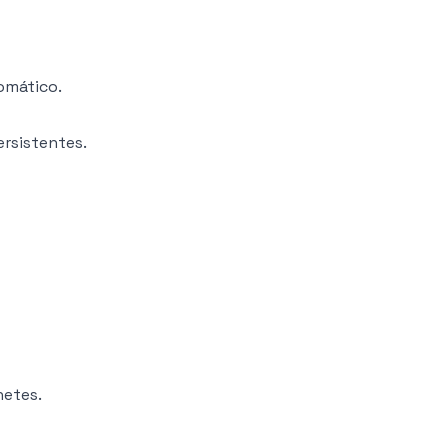
omático.
rsistentes.
netes.