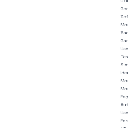
Uti
Ger
Def
Mon
Bac
Gar
Use
Tes
Sim
Ide
Mo
Mon
Faç
Au
Use
Fe