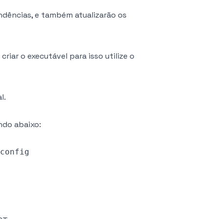
ndências, e também atualizarão os
iar o executável para isso utilize o
l.
ndo abaixo: