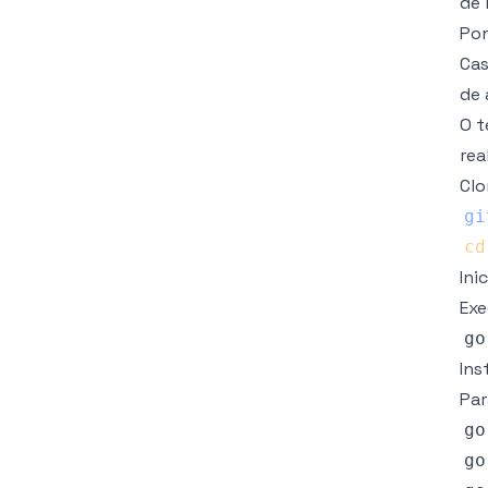
de 
Pon
Cas
de 
O t
rea
Clo
gi
cd
Ini
Exe
Ins
Par