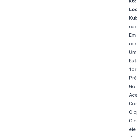
k6
Lo
Ku
car
Em 
car
Um 
Est
for
Pré
Go 
Ace
Con
O q
O c
ele