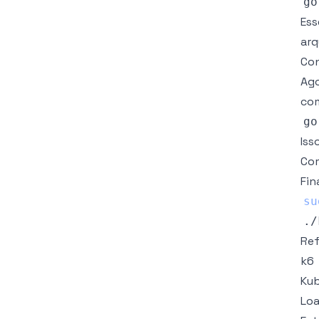
Ess
arq
Con
Ago
co
go
Iss
Co
Fin
su
./
Ref
k6
Kub
Loa