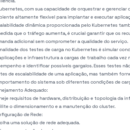
iliência.
ubernetes, com sua capacidade de orquestrar e gerenciar 
iente altamente flexível para implantar e executar aplicaç
alabilidade dinâmica proporcionada pelo Kubernetes tamb
edida que o tráfego aumenta, é crucial garantir que os re
anda adicional sem comprometer a qualidade do serviço.
inalidade dos testes de carga no Kubernetes é simular co
aplicações e infraestrutura a cargas de trabalho cada vez m
empenho e identificar possíveis gargalos. Esses testes n
ites de escalabilidade de uma aplicação, mas também forn
portamento do sistema sob diferentes condições de car
anejamento Adequado:
neje requisitos de hardware, distribuição e topologia da in
ilite o dimensionamento e a manutenção do cluster.
figuração de Rede:
olha uma solução de rede adequada.