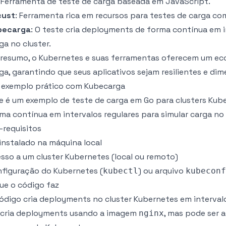
: Ferramenta de teste de carga baseada em JavaScript.
cust
: Ferramenta rica em recursos para testes de carga co
becarga
: O teste cria deployments de forma contínua em i
ga no cluster.
resumo, o Kubernetes e suas ferramentas oferecem um ec
ga, garantindo que seus aplicativos sejam resilientes e 
exemplo prático com Kubecarga
e é um exemplo de teste de carga em Go para clusters Kub
ma contínua em intervalos regulares para simular carga no 
-requisitos
instalado na máquina local
sso a um cluster Kubernetes (local ou remoto)
figuração do Kubernetes (
) ou arquivo
kubectl
kubeconf
ue o código faz
ódigo cria deployments no cluster Kubernetes em intervalo
 cria deployments usando a imagem
, mas pode ser 
nginx