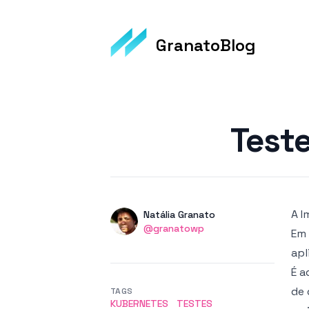
GranatoBlog
Published on
Test
A I
Authors
Name
Natália Granato
Twitter
@granatowp
Em 
apl
É a
de 
TAGS
KUBERNETES
TESTES