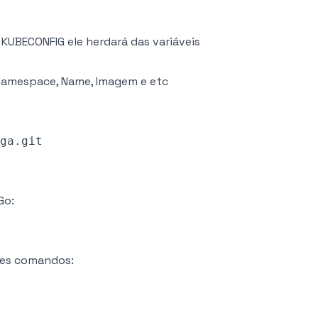
UBECONFIG ele herdará das variáveis
 Namespace, Name, Imagem e etc
Go:
ntes comandos: