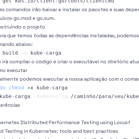
es comandos irão baixar e instalar os pacotes e suas depe
uivos go.mod e go.sum.
struindo o projeto
ra que temos todas as dependências instaladas, podemos cr
mando abaixo:
 build 
-o
 kube-carga 
.
o irá compilar o código e criar o executável no diretório atua
mo executar
almente podemos executar a nossa aplicação com o coma
do
chmod
kube-carga 
-kubeconfig
erências
ernetes Distributed Performance Testing using Locust
d Testing in Kubernetes: tools and best practices